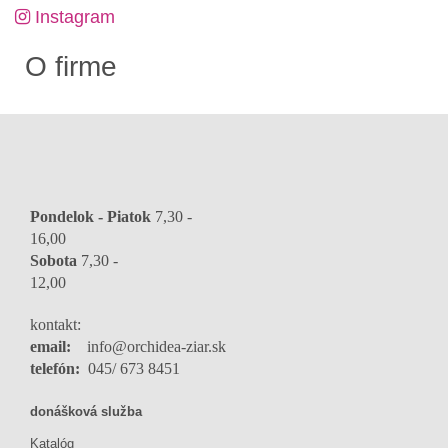
Instagram
O firme
Pondelok - Piatok
7,30 -
16,0
Sobota
7,30 -
12,00
kontakt:
email:
info@orchidea-ziar.sk
telefón:
045/ 673 8451
donášková služba
Katalóg