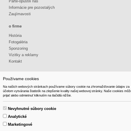
Parte-opustili nás
Informácie pre pozostalých
Zaujímavosti
o firme
História
Fotogaléria
Sponzoring
Vizitky a reklamy
Kontakt
Používame cookies
Na našich webových stránkach používame súbory cookie na zhromažďovanie údajov za
účelom vytvárania štatistík na zlepšenie kvality našej webovej stránky. Naše cookies môž
© 2014 GIBOX, s.r.o. • Generuje redakčný systém YGScms •
prijať alebo odmietnuť kliknutím na tlačidlá nižšie.
Nevyhnutné súbory cookie
Analytické
Marketingové