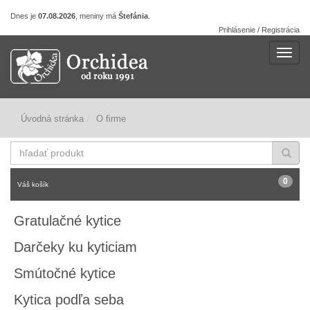
Dnes je
07.08.2026
, meniny má
Štefánia
.
Prihlásenie / Registrácia
Navig
Úvodná stránka
O firme
hľadať
produkt
0
Váš košík
Gratulačné kytice
Darčeky ku kyticiam
Smútočné kytice
Kytica podľa seba