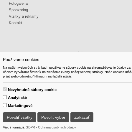
Fotogaléria
Sponzoring
Vizitky a reklamy
Kontakt
© 2014 GIBOX, s.r.o. • Generuje redakčný systém YGScms •
Používame cookies
Na našich webových stránkach používame súbory cookie na zhromažďovanie údajov za
účelom vytvárania štatistík na zlepšenie kvality našej webovej stránky. Naše cookies môž
prijať alebo odmietnuť kliknutím na tlačidlá nižšie.
Nevyhnutné súbory cookie
Analytické
Marketingové
Povoliť všetky
Povoliť výber
Zakázať
Viac informácií:
GDPR - Ochrana osobných údajov