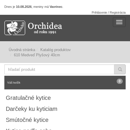
Dnes je
10.08.2026
, meniny má
Vavrinec
.
Prihlásenie / Registrácia
Navig
Úvodná stránka
Katalóg produktov
610 Medveď Plyšový 40cm
hľadať
produkt
0
Váš košík
Gratulačné kytice
Darčeky ku kyticiam
Smútočné kytice