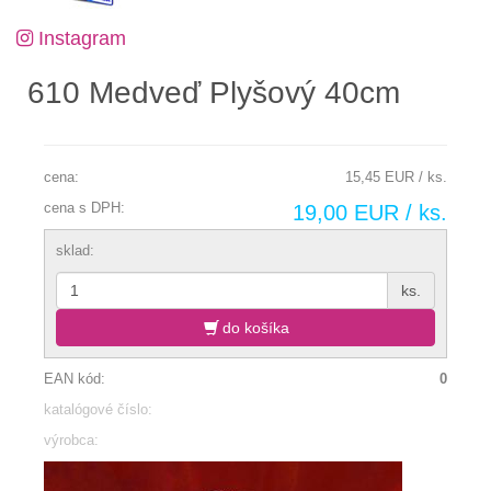
Instagram
610 Medveď Plyšový 40cm
cena:
15,45 EUR / ks.
cena s DPH:
19,00 EUR / ks.
sklad:
ks.
do košíka
EAN kód:
0
katalógové číslo:
výrobca: