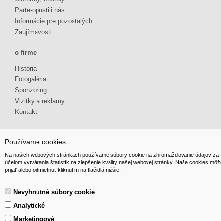
Parte-opustili nás
Informácie pre pozostalých
Zaujímavosti
o firme
História
Fotogaléria
Sponzoring
Vizitky a reklamy
Kontakt
Používame cookies
Na našich webových stránkach používame súbory cookie na zhromažďovanie údajov za
účelom vytvárania štatistík na zlepšenie kvality našej webovej stránky. Naše cookies môž
© 2014 GIBOX, s.r.o. • Generuje redakčný systém YGScms •
prijať alebo odmietnuť kliknutím na tlačidlá nižšie.
Nevyhnutné súbory cookie
Analytické
Marketingové