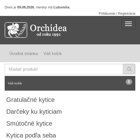
Dnes je
09.08.2026
, meniny má
Ľubomíra
.
Prihlásenie / Registrácia
Navig
Úvodná stránka
Váš košík
hľadať
produkt
0
Váš košík
Gratulačné kytice
Darčeky ku kyticiam
Smútočné kytice
Kytica podľa seba