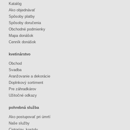
Katalóg
Ako objednávať
Spôsoby platby
Spôsoby doručenia
Obchodné podmienky
Mapa donášok
Cenník donášok
kvetinárstvo
Obchod
Svadba
Aranžovanie a dekorácie
Doplnkový sortiment
Pre záhradkárov
Užitočné odkazy
pohrebná služba
Ako postupovať pri úmrtí
Naše služby
Cintoríny, kostoly