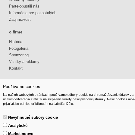
Parte-opustili nás
Informácie pre pozostalých
Zaujímavosti
o firme
História
Fotogaléria
Sponzoring
Vizitky a reklamy
Kontakt
Používame cookies
Na našich webových stránkach používame súbory cookie na zhromažďovanie údajov za
účelom vytvárania štatistík na zlepšenie kvality našej webovej stránky. Naše cookies môž
© 2014 GIBOX, s.r.o. • Generuje redakčný systém YGScms •
prijať alebo odmietnuť kliknutím na tlačidlá nižšie.
Nevyhnutné súbory cookie
Analytické
Marketingové