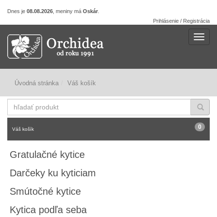
Dnes je
08.08.2026
, meniny má
Oskár
.
Prihlásenie / Registrácia
Navig
Úvodná stránka
Váš košík
hľadať
produkt
0
Váš košík
Gratulačné kytice
Darčeky ku kyticiam
Smútočné kytice
Kytica podľa seba