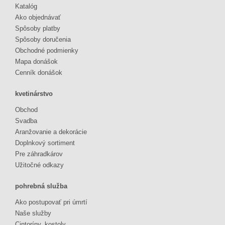
Katalóg
Ako objednávať
Spôsoby platby
Spôsoby doručenia
Obchodné podmienky
Mapa donášok
Cenník donášok
kvetinárstvo
Obchod
Svadba
Aranžovanie a dekorácie
Doplnkový sortiment
Pre záhradkárov
Užitočné odkazy
pohrebná služba
Ako postupovať pri úmrtí
Naše služby
Cintoríny, kostoly