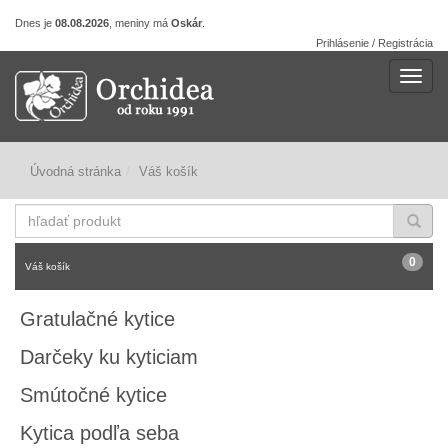
Dnes je
08.08.2026
, meniny má
Oskár
.
Prihlásenie / Registrácia
Navig
Úvodná stránka
Váš košík
hľadať
produkt
0
Váš košík
Gratulačné kytice
Darčeky ku kyticiam
Smútočné kytice
Kytica podľa seba