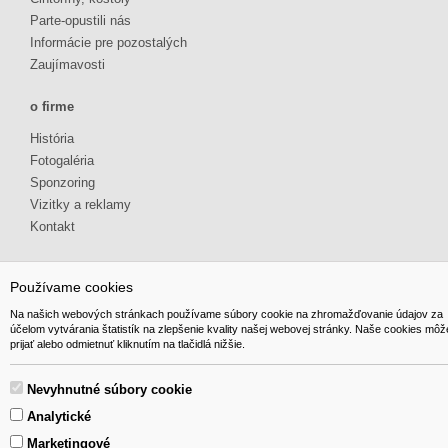
Parte-opustili nás
Informácie pre pozostalých
Zaujímavosti
o firme
História
Fotogaléria
Sponzoring
Vizitky a reklamy
Kontakt
Používame cookies
Na našich webových stránkach používame súbory cookie na zhromažďovanie údajov za
účelom vytvárania štatistík na zlepšenie kvality našej webovej stránky. Naše cookies môž
© 2014 GIBOX, s.r.o. • Generuje redakčný systém YGScms •
prijať alebo odmietnuť kliknutím na tlačidlá nižšie.
Nevyhnutné súbory cookie
Analytické
Marketingové