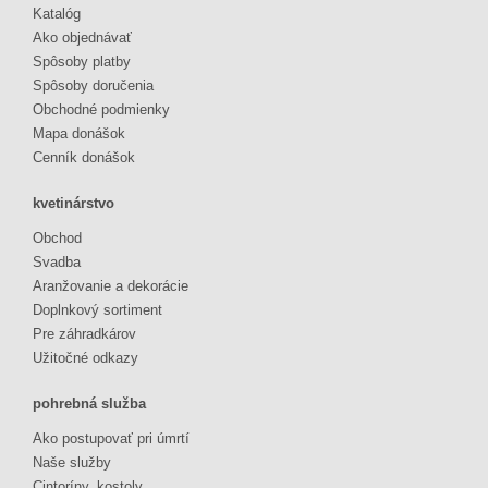
Katalóg
Ako objednávať
Spôsoby platby
Spôsoby doručenia
Obchodné podmienky
Mapa donášok
Cenník donášok
kvetinárstvo
Obchod
Svadba
Aranžovanie a dekorácie
Doplnkový sortiment
Pre záhradkárov
Užitočné odkazy
pohrebná služba
Ako postupovať pri úmrtí
Naše služby
Cintoríny, kostoly